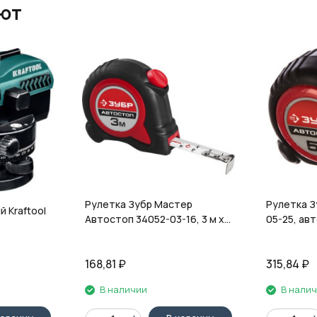
ают
Рулетка Зубр Мастер
Рулетка З
 Kraftool
Автостоп 34052-03-16, 3 м х
05-25, авт
16 мм, обрезиненный корпус,
оберезинн
автоматическая фиксация
автомати
168,81
₽
315,84
₽
В наличии
В нали