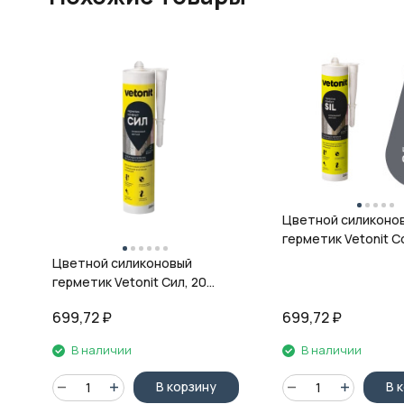
Цветной силиконо
герметик Vetonit Co
08 антрацит, 280 м
Цветной силиконовый
герметик Vetonit Сил, 20
кварц, 280 мл
699,72
₽
699,72
₽
В наличии
В наличии
В корзину
В 