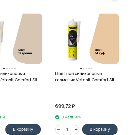
Ц
г
ц
силиконовый
Цветной силиконовый
etonit Comfort Sil,
герметик Vetonit Comfort Sil,
 280 мл
14 туф, 280 мл
699,72
₽
6
чии
В наличии
В корзину
В корзину