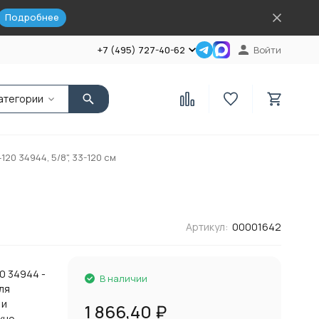
Подробнее
+7 (495) 727-40-62
Войти
атегории
20 34944, 5/8", 33-120 см
Артикул:
00001642
0 34944 -
В наличии
ля
 и
1 866,40
₽
жно