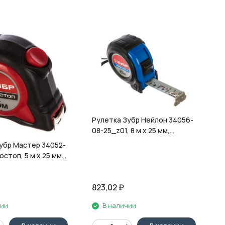
Рулетка Зубр Нейлон 34056-
08-25_z01, 8 м х 25 мм,
обрезиненный корпус, зацеп
убр Мастер 34052-
с магнитом
остоп, 5 м х 25 мм,
ый корпус,
ческая фиксация
823,02
₽
чии
В наличии