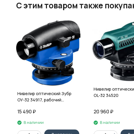
C этим товаром также покуп
Нивелир оптический
Нивелир оптический Зубр
OL-32 34520
ОУ-32 34917, рабочий
диапазон 120 м
15 490
₽
20 960
₽
В наличии
В наличии