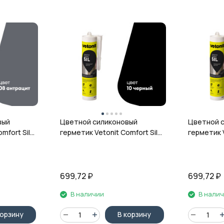
вый
Цветной силиконовый
Цветной 
mfort Sil,
герметик Vetonit Comfort Sil,
герметик V
л
10 чёрный, 280 мл
12 гранит,
699,72
₽
699,72
₽
В наличии
В нали
корзину
В корзину